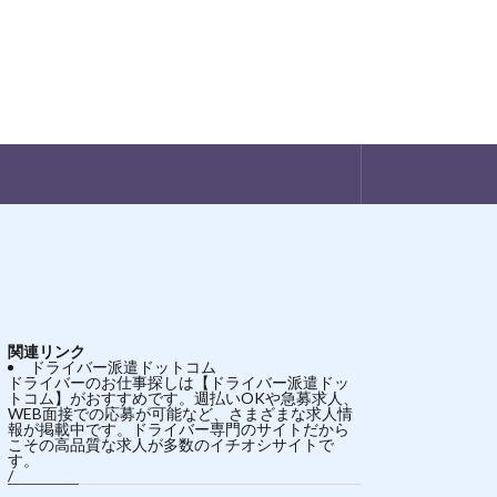
関連リンク
ドライバー派遣ドットコム
ドライバーのお仕事探しは【ドライバー派遣ドッ
トコム】がおすすめです。週払いOKや急募求人、
WEB面接での応募が可能など、さまざまな求人情
報が掲載中です。ドライバー専門のサイトだから
こその高品質な求人が多数のイチオシサイトで
す。
/