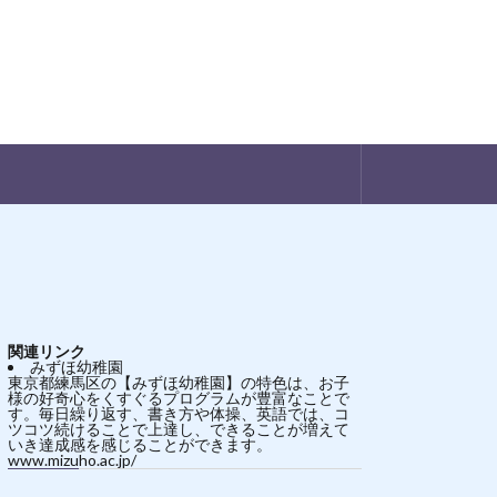
関連リンク
みずほ幼稚園
東京都練馬区の【みずほ幼稚園】の特色は、お子
様の好奇心をくすぐるプログラムが豊富なことで
す。毎日繰り返す、書き方や体操、英語では、コ
ツコツ続けることで上達し、できることが増えて
いき達成感を感じることができます。
www.mizuho.ac.jp/