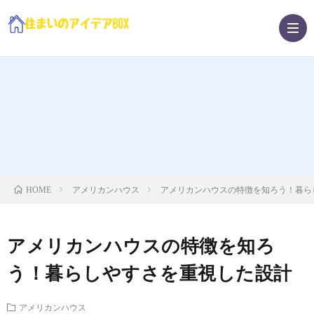
ア
メ
ガ
リ
レ
北
アメリカンハウス
アメリカンハウスの特徴を知ろう！暮ら
HOME
カ
ー
欧
費
アメリカンハウスの特徴を知ろ
ン
ジ・
ス
用・
う！暮らしやすさを重視した設計
ハ
庭
タ
ノ
アメリカンハウス