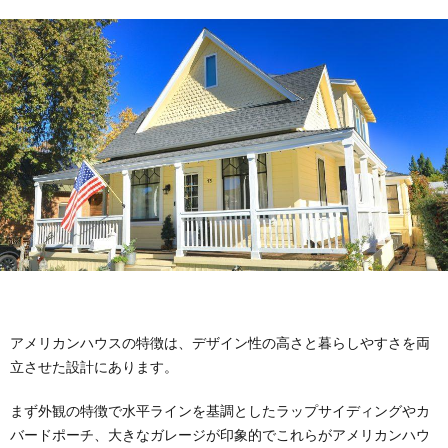
ウ
イ
ウ
ス
ル
ハ
ウ
アメリカンハウスの特徴は、デザイン性の高さと暮らしやすさを両
立させた設計にあります。
まず外観の特徴で水平ラインを基調としたラップサイディングやカ
バードポーチ、大きなガレージが印象的でこれらがアメリカンハウ