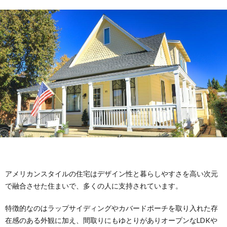
ウ
イ
ウ
ス
ル
ハ
ウ
アメリカンスタイルの住宅はデザイン性と暮らしやすさを高い次元
で融合させた住まいで、多くの人に支持されています。
特徴的なのはラップサイディングやカバードポーチを取り入れた存
在感のある外観に加え、間取りにもゆとりがありオープンなLDKや