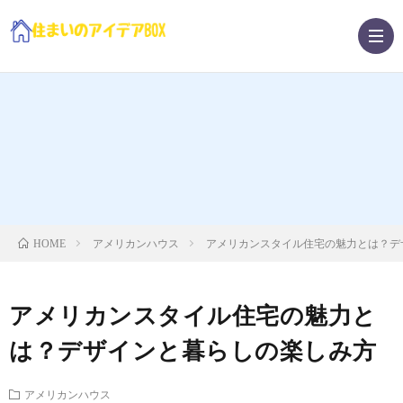
ア
メ
ガ
リ
レ
北
アメリカンハウス
アメリカンスタイル住宅の魅力とは？デ
HOME
カ
ー
欧
費
アメリカンスタイル住宅の魅力と
ン
ジ・
ス
用・
は？デザインと暮らしの楽しみ方
ハ
庭
タ
ノ
アメリカンハウス