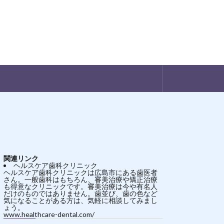
関連リンク
ヘルスケア歯科クリニック
ヘルスケア歯科クリニックは広島市にある歯医者
さん。一般歯科はもちろん、審美治療や矯正治療
も得意なクリニックです。審美治療は今や有名人
だけのものではありません。歯並び、歯の色など
気になることがある方は、気軽に相談してみまし
ょう。
www.healthcare-dental.com/